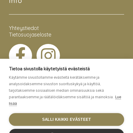
Info
Yhteystiedot
Tietosuojaseloste
Tietoa sivustolla käytetyistä evästeistä
Käytämme sivustollamme evästeitä kerätäksemme ja
analysoidaksemme sivuston suorituskykyä ja käyttöä,
tarjotaksemme sosiaalisen median ominaisuuksia sekä
parantaaksemme ja räätälöidäksemme sisältöä ja mainoksia.
Lue
lisää
Esa Siltaloppi Media
SALLI KAIKKI EVÄSTEET
Site by
WebAula