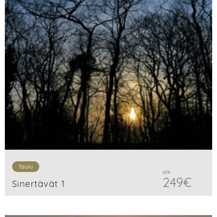
Taulu
alk.
249
€
Sinertävät 1