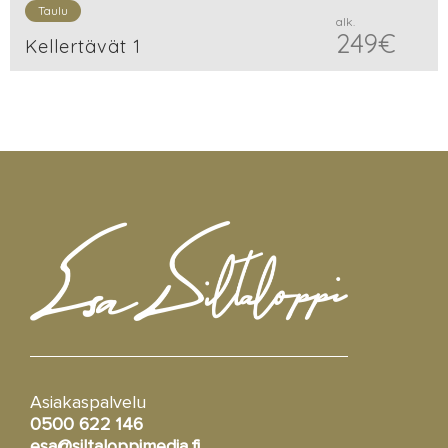
Taulu
alk.
249
€
Kellertävät 1
Asiakaspalvelu
0500 622 146
esa@siltaloppimedia.fi