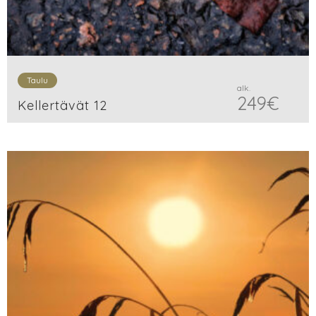
Taulu
alk.
249
€
Kellertävät 12