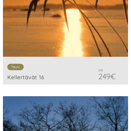
Taulu
alk.
249
€
Kellertävät 16