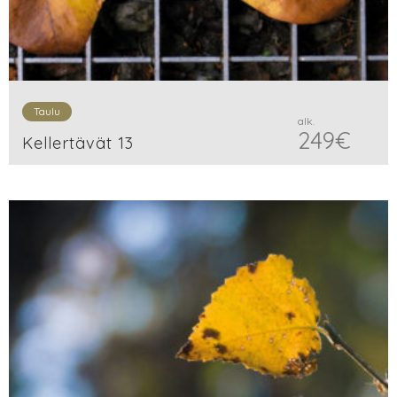
Taulu
alk.
249
€
Kellertävät 13