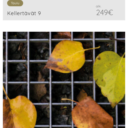
Taulu
alk.
249
€
Kellertävät 9