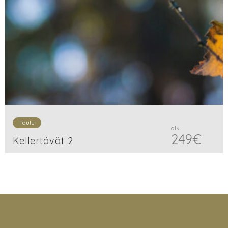
Taulu
alk.
249
€
Kellertävät 2