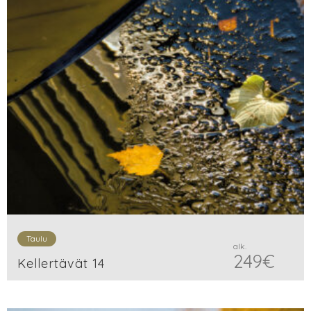
Taulu
alk.
249
€
Kellertävät 14