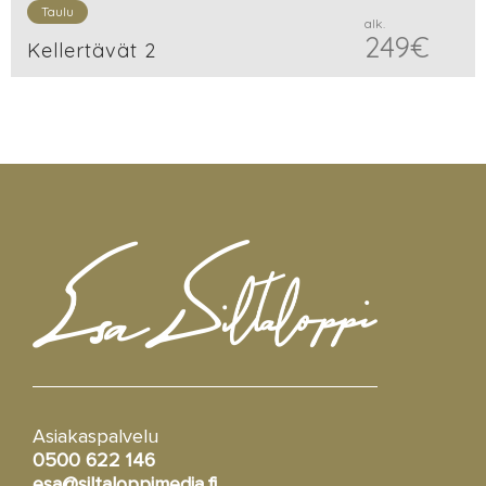
Taulu
alk.
249
€
Kellertävät 2
Asiakaspalvelu
0500 622 146
esa@siltaloppimedia.fi