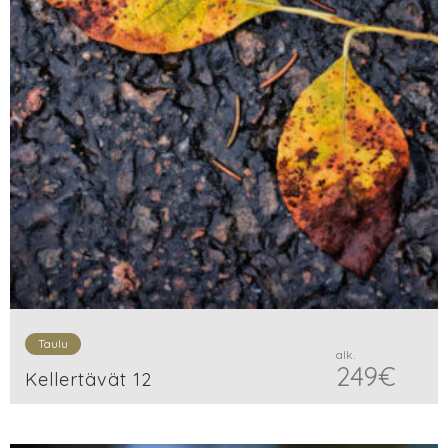
Taulu
alk.
249
€
Kellertävät 12