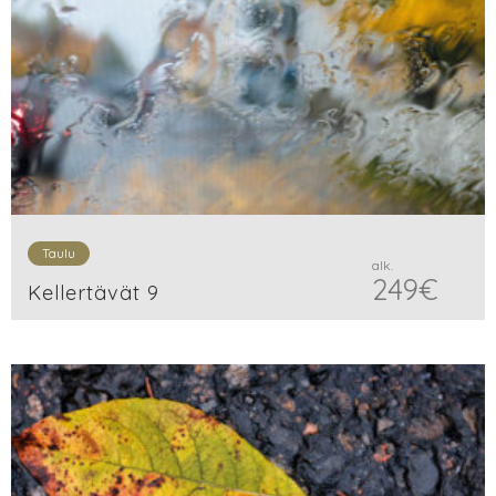
Taulu
alk.
249
€
Kellertävät 9