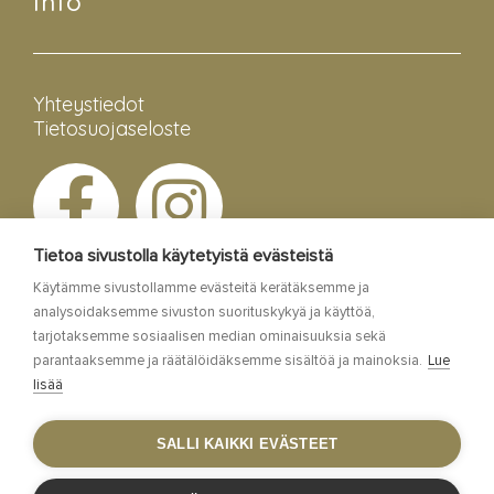
Info
Yhteystiedot
Tietosuojaseloste
Tietoa sivustolla käytetyistä evästeistä
Käytämme sivustollamme evästeitä kerätäksemme ja
analysoidaksemme sivuston suorituskykyä ja käyttöä,
tarjotaksemme sosiaalisen median ominaisuuksia sekä
parantaaksemme ja räätälöidäksemme sisältöä ja mainoksia.
Lue
lisää
Esa Siltaloppi Media
SALLI KAIKKI EVÄSTEET
Site by
WebAula