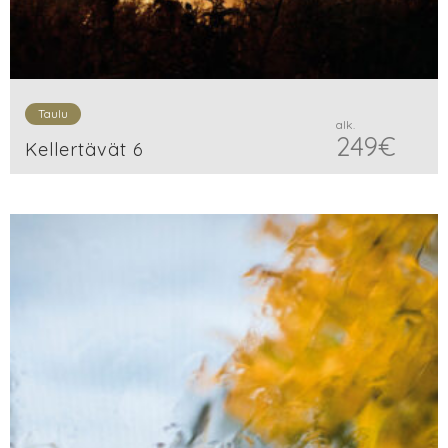
Taulu
alk.
249
€
Kellertävät 6