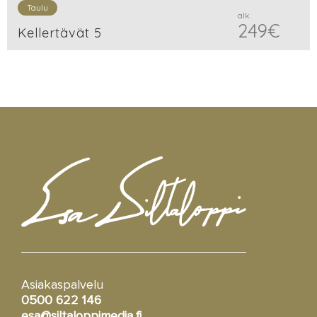
Taulu
alk.
249
€
Kellertävät 5
Asiakaspalvelu
0500 622 146
esa@siltaloppimedia.fi