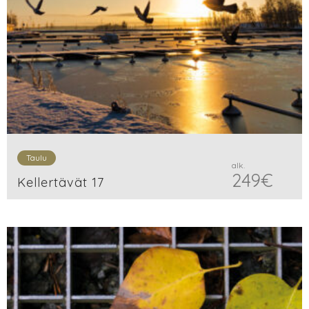
Taulu
alk.
249
€
Kellertävät 17