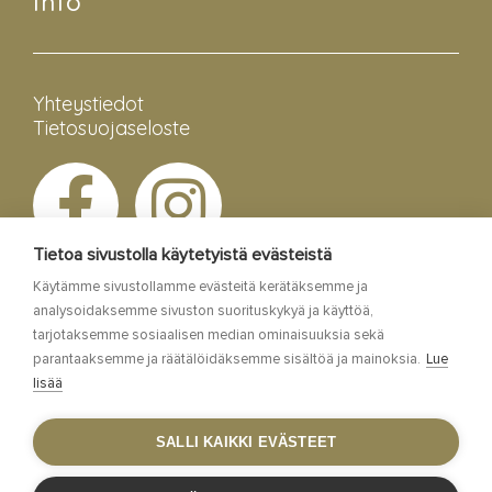
Info
Yhteystiedot
Tietosuojaseloste
Tietoa sivustolla käytetyistä evästeistä
Käytämme sivustollamme evästeitä kerätäksemme ja
analysoidaksemme sivuston suorituskykyä ja käyttöä,
tarjotaksemme sosiaalisen median ominaisuuksia sekä
parantaaksemme ja räätälöidäksemme sisältöä ja mainoksia.
Lue
lisää
Esa Siltaloppi Media
SALLI KAIKKI EVÄSTEET
Site by
WebAula