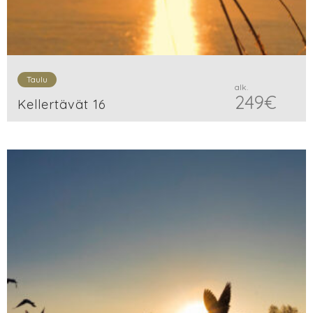
Taulu
alk.
249
€
Kellertävät 16