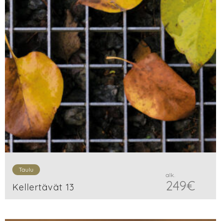
Taulu
alk.
249
€
Kellertävät 13