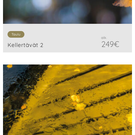
Taulu
alk.
249
€
Kellertävät 2