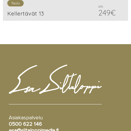
Taulu
alk.
249
€
Kellertävät 13
Asiakaspalvelu
0500 622 146
esa@siltaloppimedia.fi