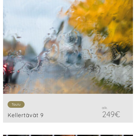
Taulu
alk.
249
€
Kellertävät 9