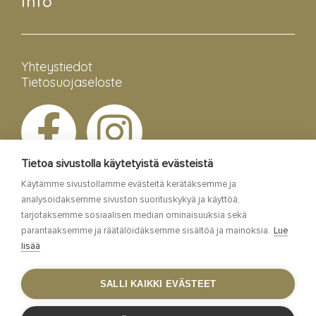
Info
Yhteystiedot
Tietosuojaseloste
Tietoa sivustolla käytetyistä evästeistä
Käytämme sivustollamme evästeitä kerätäksemme ja
analysoidaksemme sivuston suorituskykyä ja käyttöä,
tarjotaksemme sosiaalisen median ominaisuuksia sekä
parantaaksemme ja räätälöidäksemme sisältöä ja mainoksia.
Lue
lisää
Esa Siltaloppi Media
SALLI KAIKKI EVÄSTEET
Site by
WebAula