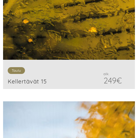
Taulu
alk.
249
€
Kellertävät 15