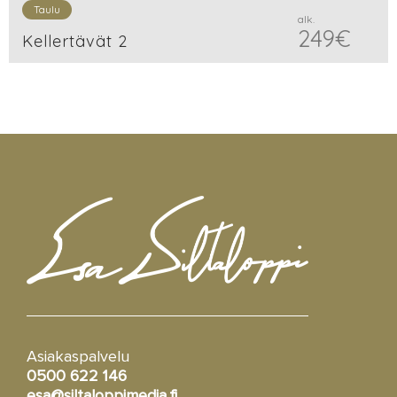
Taulu
alk.
249
€
Kellertävät 2
Asiakaspalvelu
0500 622 146
esa@siltaloppimedia.fi