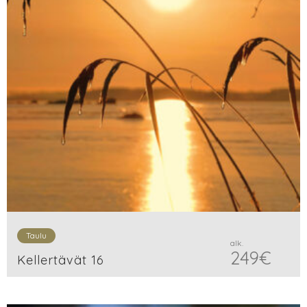
Taulu
alk.
249
€
Kellertävät 16