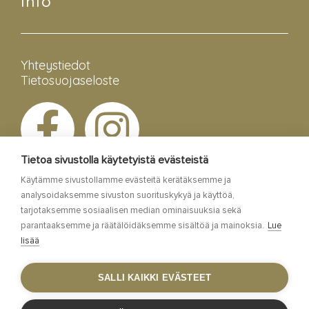
Info
Yhteystiedot
Tietosuojaseloste
Tietoa sivustolla käytetyistä evästeistä
Käytämme sivustollamme evästeitä kerätäksemme ja
analysoidaksemme sivuston suorituskykyä ja käyttöä,
tarjotaksemme sosiaalisen median ominaisuuksia sekä
parantaaksemme ja räätälöidäksemme sisältöä ja mainoksia.
Lue
lisää
Esa Siltaloppi Media
SALLI KAIKKI EVÄSTEET
Site by
WebAula