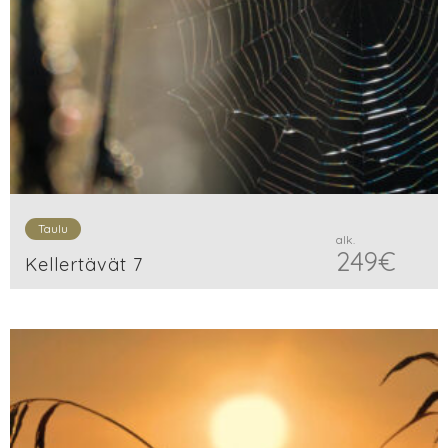
Taulu
alk.
249
€
Kellertävät 7