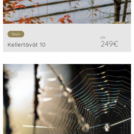
Taulu
alk.
249
€
Kellertävät 10