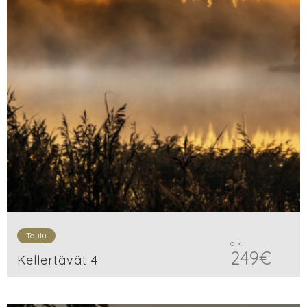
Taulu
alk.
249
€
Kellertävät 4