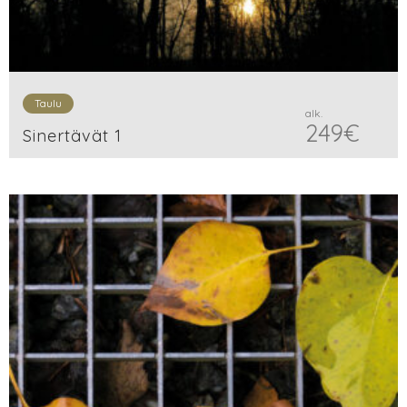
Taulu
alk.
249
€
Sinertävät 1