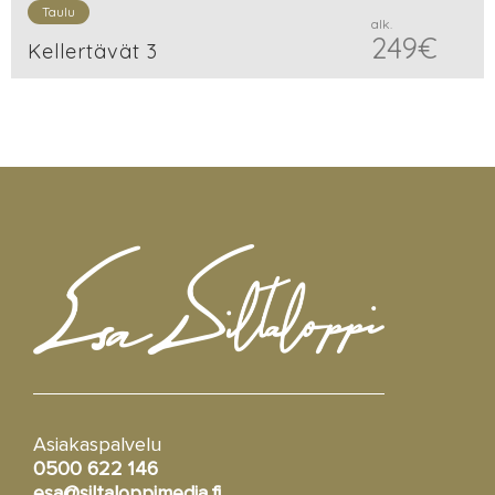
Taulu
alk.
249
€
Kellertävät 3
Asiakaspalvelu
0500 622 146
esa@siltaloppimedia.fi