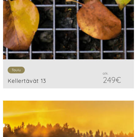
Taulu
alk.
249
€
Kellertävät 13