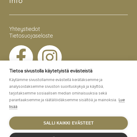
Info
Yhteystiedot
Tietosuojaseloste
Tietoa sivustolla käytetyistä evästeistä
Käytämme sivustollamme evästeitä kerätäksemme ja
analysoidaksemme sivuston suorituskykyä ja käyttöä,
tarjotaksemme sosiaalisen median ominaisuuksia sekä
parantaaksemme ja räätälöidäksemme sisältöä ja mainoksia.
Lue
lisää
Esa Siltaloppi Media
SALLI KAIKKI EVÄSTEET
Site by
WebAula