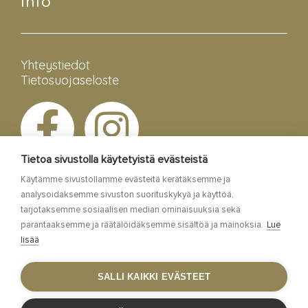
Info
Yhteystiedot
Tietosuojaseloste
Tietoa sivustolla käytetyistä evästeistä
Käytämme sivustollamme evästeitä kerätäksemme ja
analysoidaksemme sivuston suorituskykyä ja käyttöä,
tarjotaksemme sosiaalisen median ominaisuuksia sekä
parantaaksemme ja räätälöidäksemme sisältöä ja mainoksia.
Lue
lisää
Esa Siltaloppi Media
SALLI KAIKKI EVÄSTEET
Site by
WebAula