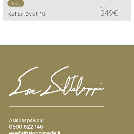
Taulu
alk.
249
€
Kellertävät 18
Asiakaspalvelu
0500 622 146
esa@siltaloppimedia.fi