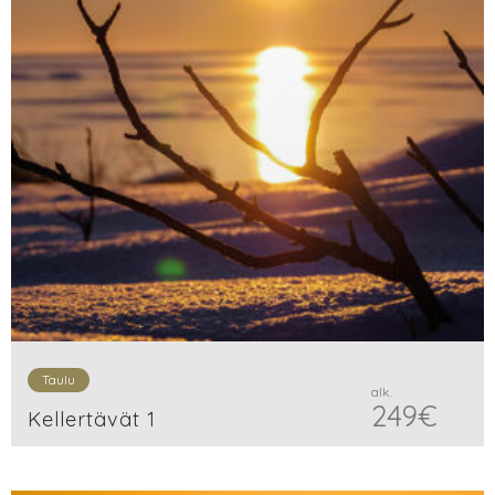
Taulu
alk.
249
€
Kellertävät 1