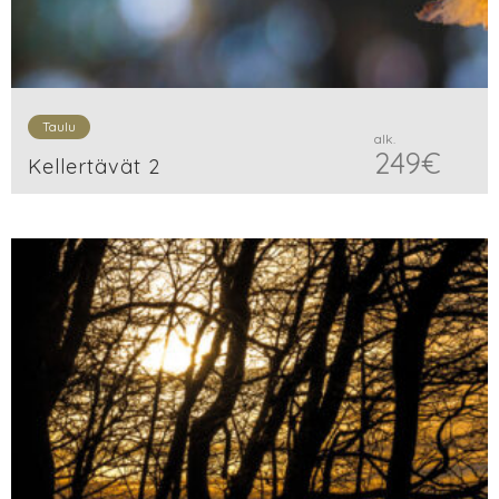
Taulu
alk.
249
€
Kellertävät 2