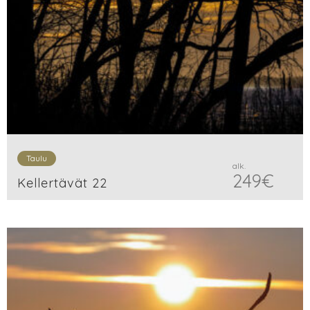
Taulu
alk.
249
€
Kellertävät 22