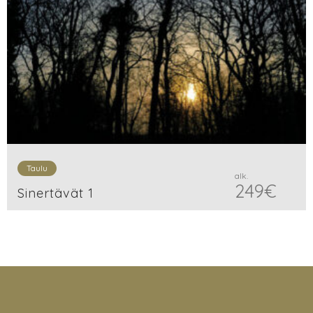
Taulu
alk.
249
€
Sinertävät 1