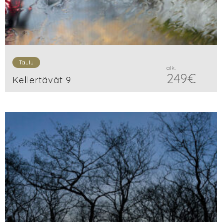
Taulu
alk.
249
€
Kellertävät 9