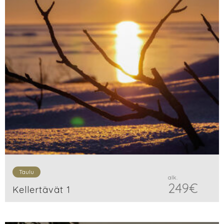
Taulu
alk.
249
€
Kellertävät 1