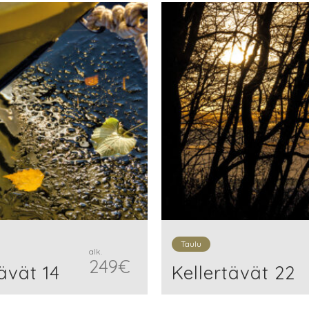
Taulu
alk.
249
€
ävät 14
Kellertävät 22