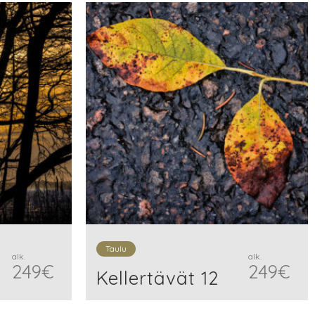
Taulu
alk.
alk.
249
€
249
€
Kellertävät 12