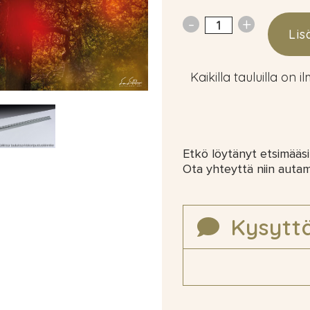
Lis
Kaikilla tauluilla on i
Etkö löytänyt etsimääsi
Ota yhteyttä niin auta
Kysytt