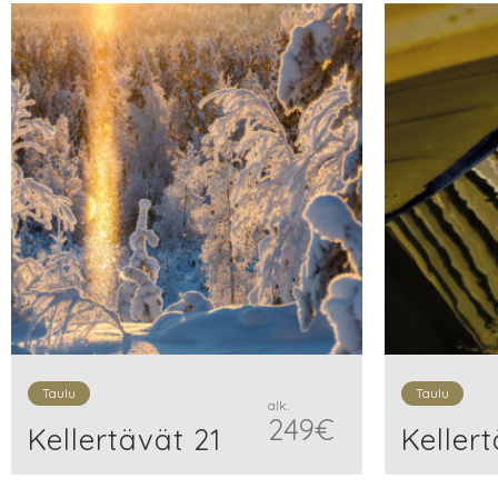
Taulu
Taulu
alk.
249
€
Kellertävät 21
Kellert