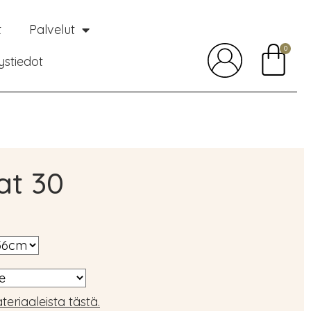
t
Palvelut
0
ystiedot
at 30
teriaaleista tästä.