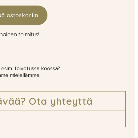
ää ostoskoriin
lmainen toimitus!
 esim. toivotussa koossa?
mme mielellämme.
ävää? Ota yhteyttä