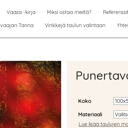
Vaasa -kirja
Miksi ostaa meiltä?
Referenssi
vaajan Tarina
Vinkkejä taulun valintaan
Yhte
Punertav
Koko
Materiaali
Lue lisää taulujen ma