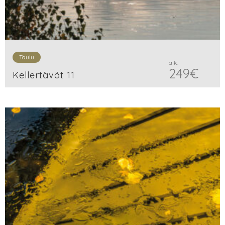
Taulu
alk.
249
€
Kellertävät 11