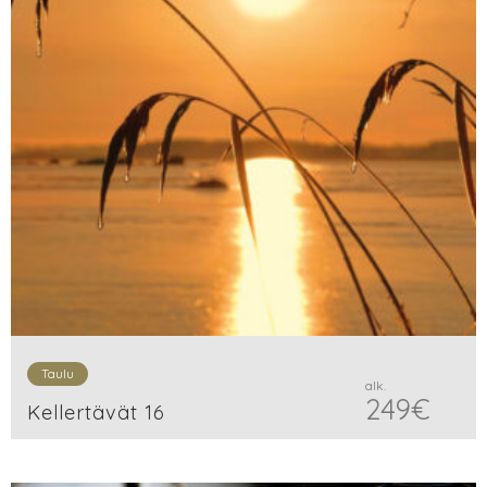
Taulu
alk.
249
€
Kellertävät 16