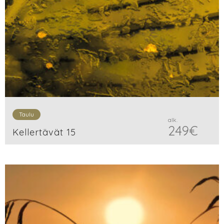
Taulu
alk.
249
€
Kellertävät 15