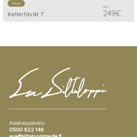
Taulu
alk.
249
€
Kellertävät 7
Asiakaspalvelu
0500 622 146
esa@siltaloppimedia.fi