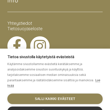
Info
Yhteystiedot
Tietosuojaseloste
Tietoa sivustolla käytetyistä evästeistä
Käytämme sivustollamme evästeitä kerätäksemme ja
analysoidaksemme sivuston suorituskykyä ja käyttöä,
tarjotaksemme sosiaalisen median ominaisuuksia sekä
parantaaksemme ja räätälöidäksemme sisältöä ja mainoksia.
Lue
lisää
Esa Siltaloppi Media
SALLI KAIKKI EVÄSTEET
Site by
WebAula