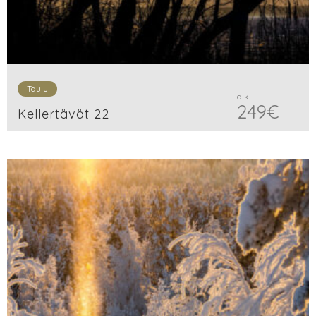
Taulu
alk.
249
€
Kellertävät 22