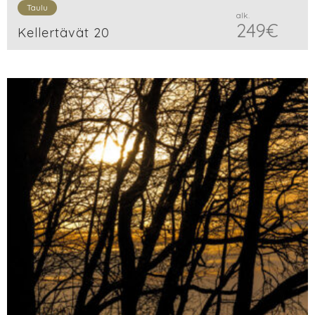
Taulu
alk.
249
€
Kellertävät 20