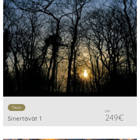
Taulu
alk.
249
€
Sinertävät 1