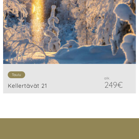
Taulu
alk.
249
€
Kellertävät 21