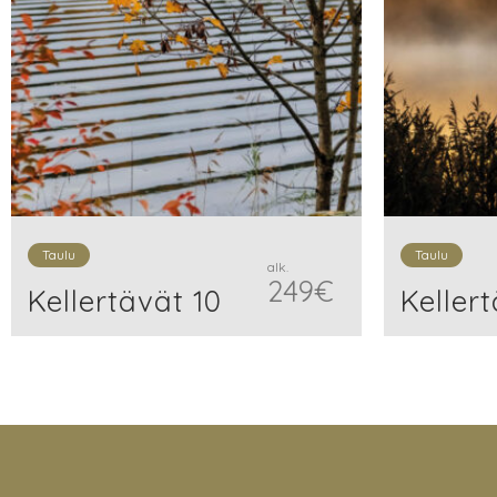
Taulu
Taulu
alk.
249
€
Kellertävät 10
Keller