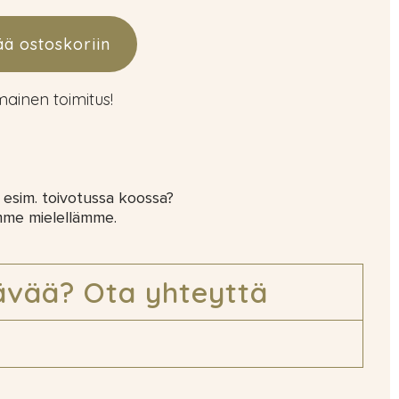
ää ostoskoriin
lmainen toimitus!
 esim. toivotussa koossa?
mme mielellämme.
ävää? Ota yhteyttä