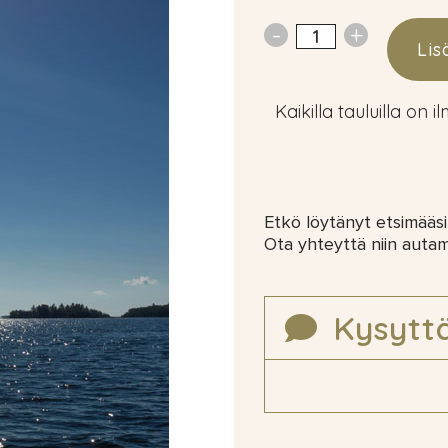
Lis
Kaikilla tauluilla on i
Etkö löytänyt etsimääsi
Ota yhteyttä niin auta
Kysytt