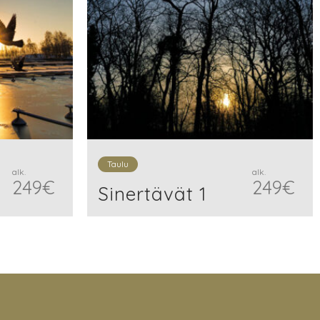
Taulu
alk.
alk.
249
€
249
€
Sinertävät 1