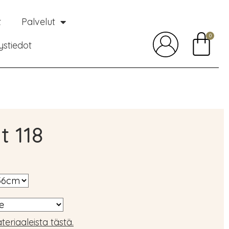
t
Palvelut
0
ystiedot
t 118
teriaaleista tästä.