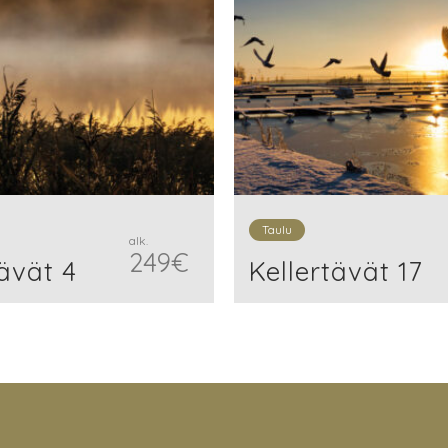
Taulu
alk.
249
€
tävät 4
Kellertävät 17