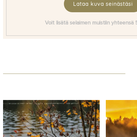
Lataa kuva seinästäsi
Voit lisätä selaimen muistiin yhteensä