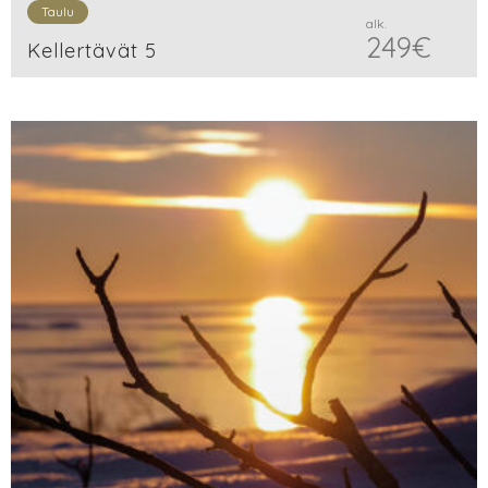
Taulu
alk.
249
€
Kellertävät 5