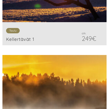
Taulu
alk.
249
€
Kellertävät 1