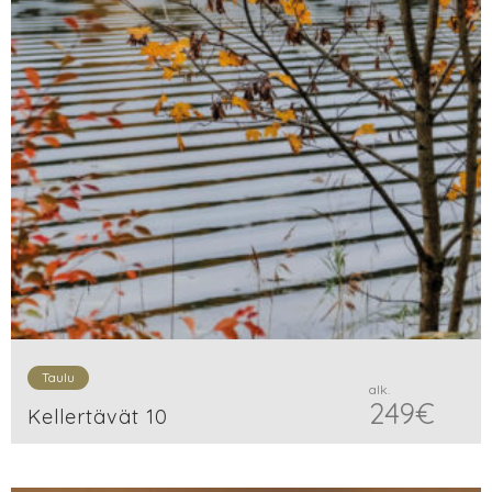
Taulu
alk.
249
€
Kellertävät 10