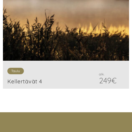
Taulu
alk.
249
€
Kellertävät 4