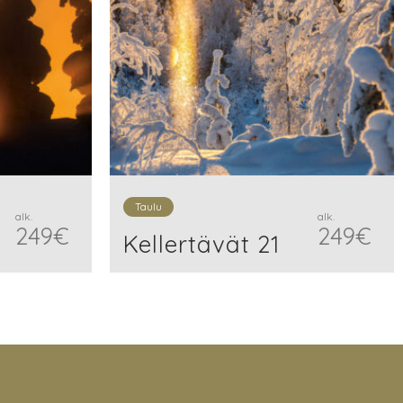
Taulu
alk.
alk.
249
€
249
€
Kellertävät 21