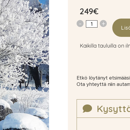
249
€
Lis
Kaikilla tauluilla on i
Etkö löytänyt etsimääsi
Ota yhteyttä niin auta
Kysytt