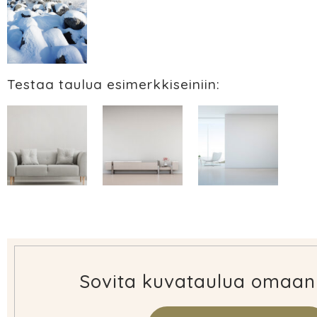
Testaa taulua esimerkkiseiniin:
Sovita kuvataulua omaan