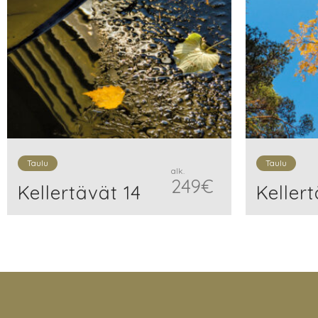
Taulu
Taulu
alk.
249
€
Kellertävät 14
Keller