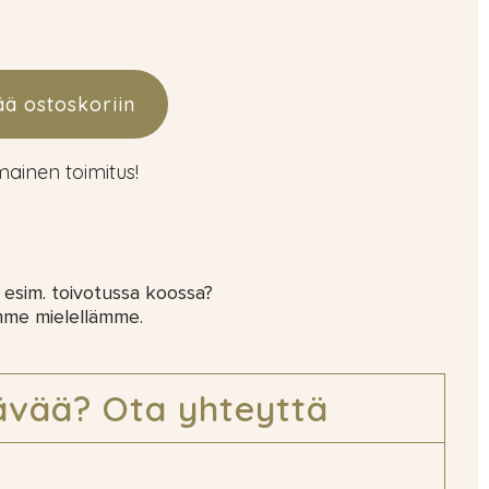
ää ostoskoriin
lmainen toimitus!
 esim. toivotussa koossa?
mme mielellämme.
ävää? Ota yhteyttä