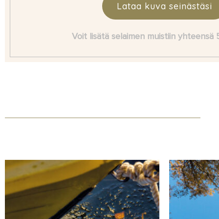
Lataa kuva seinästäsi
Voit lisätä selaimen muistiin yhteensä