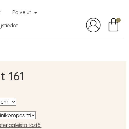
t
Palvelut
0
ystiedot
t 161
teriaaleista tästä.