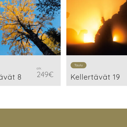
Taulu
alk.
249
€
tävät 8
Kellertävät 19