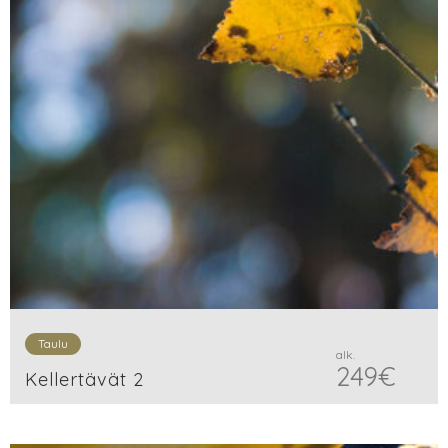
Taulu
alk.
249
€
Kellertävät 2