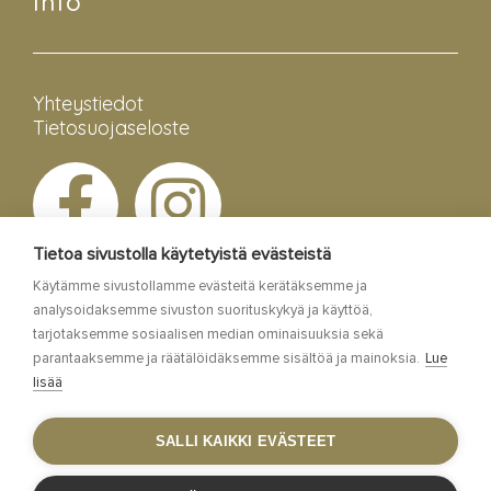
Info
Yhteystiedot
Tietosuojaseloste
Tietoa sivustolla käytetyistä evästeistä
Käytämme sivustollamme evästeitä kerätäksemme ja
analysoidaksemme sivuston suorituskykyä ja käyttöä,
tarjotaksemme sosiaalisen median ominaisuuksia sekä
parantaaksemme ja räätälöidäksemme sisältöä ja mainoksia.
Lue
lisää
Esa Siltaloppi Media
SALLI KAIKKI EVÄSTEET
Site by
WebAula