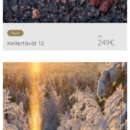
Taulu
alk.
249
€
Kellertävät 12