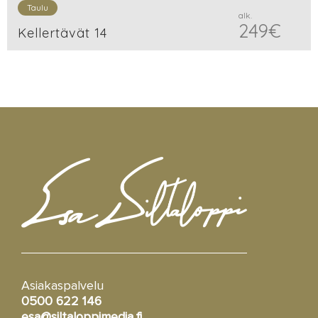
Taulu
alk.
249
€
Kellertävät 14
Asiakaspalvelu
0500 622 146
esa@siltaloppimedia.fi