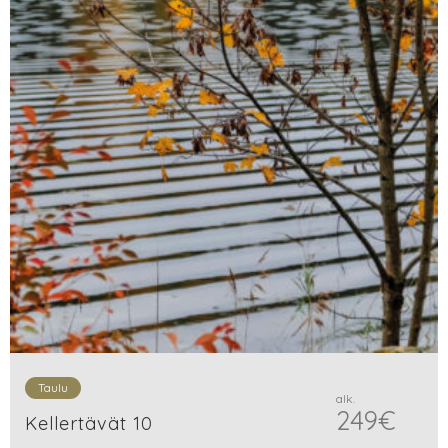
Taulu
alk.
249
€
Kellertävät 10