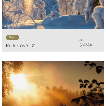
Taulu
alk.
249
€
Kellertävät 21