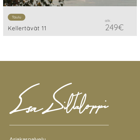
Taulu
alk.
249
€
Kellertävät 11
Asiakaspalvelu