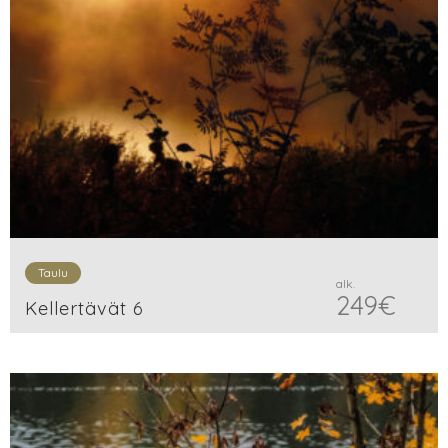
Taulu
alk.
249
€
Kellertävät 6