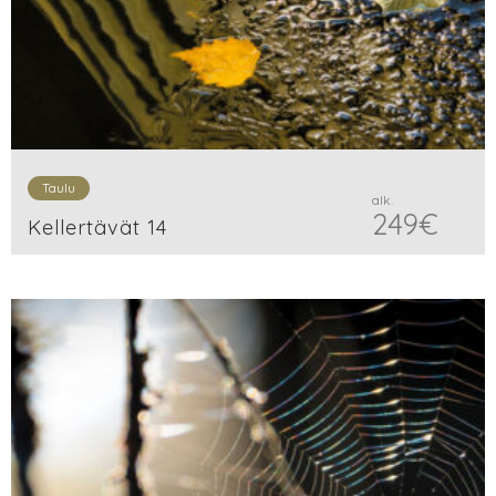
Taulu
alk.
249
€
Kellertävät 14