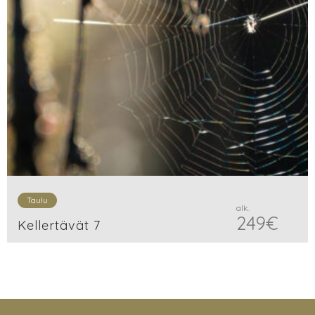
Taulu
alk.
249
€
Kellertävät 7