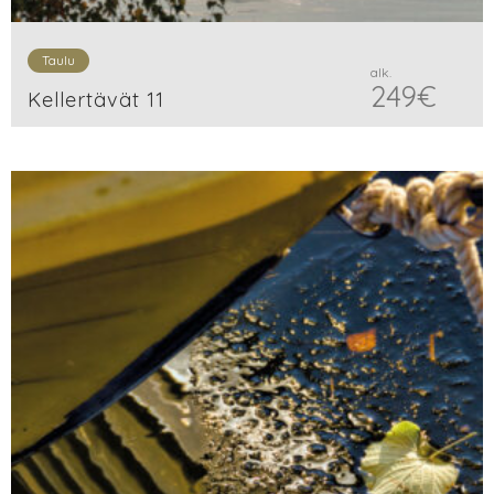
Taulu
alk.
249
€
Kellertävät 11