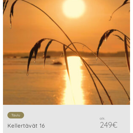
Taulu
alk.
249
€
Kellertävät 16