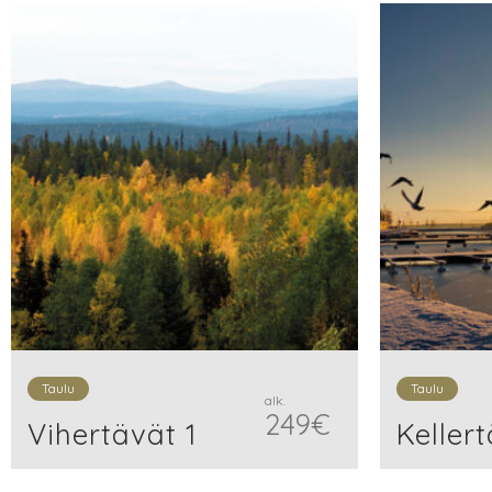
Taulu
Taulu
alk.
249
€
Vihertävät 1
Kellert