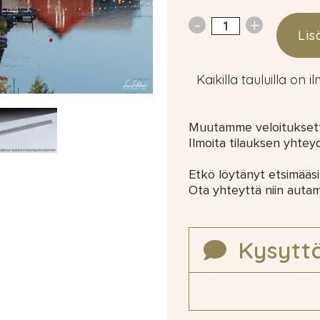
Lis
Kaikilla tauluilla on i
Muutamme veloituksetta
Ilmoita tilauksen yhtey
Etkö löytänyt etsimääsi
Ota yhteyttä niin auta
Kysytt