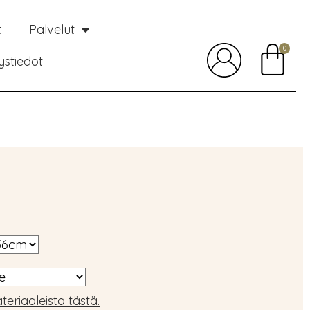
t
Palvelut
0
ystiedot
teriaaleista tästä.