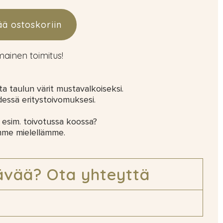
ää ostoskoriin
lmainen toimitus!
 taulun värit mustavalkoiseksi.
dessä eritystoivomuksesi.
 esim. toivotussa koossa?
mme mielellämme.
ävää? Ota yhteyttä