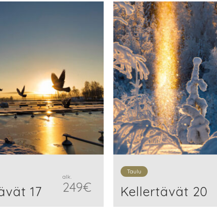
Taulu
alk.
249
€
ävät 17
Kellertävät 20