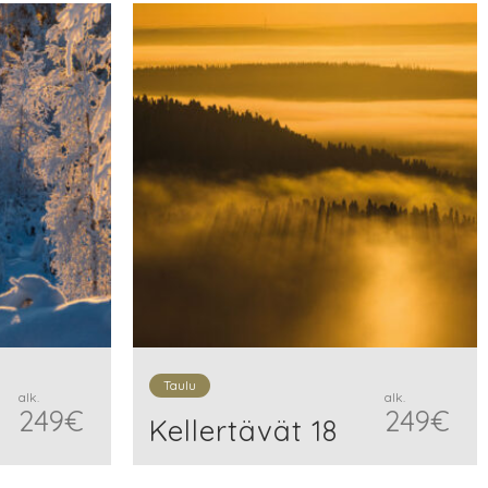
Taulu
alk.
alk.
249
€
249
€
Kellertävät 18