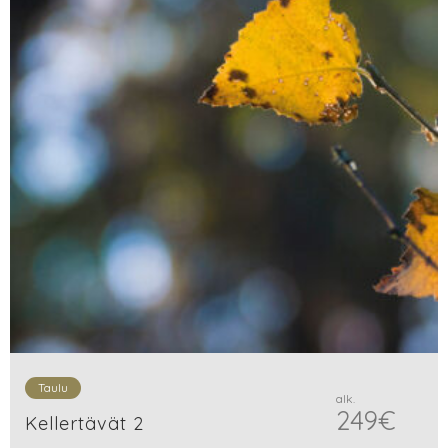
Taulu
alk.
249
€
Kellertävät 2