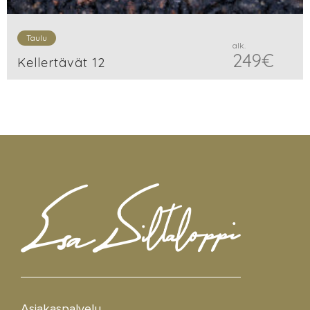
Taulu
alk.
249
€
Kellertävät 12
Asiakaspalvelu