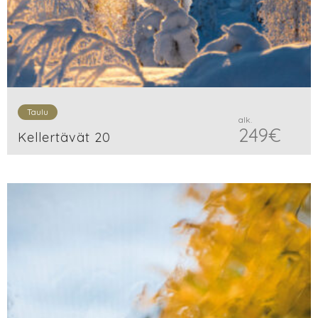
Taulu
alk.
249
€
Kellertävät 20