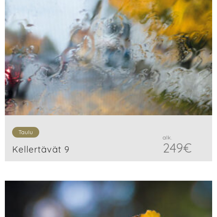
Taulu
alk.
249
€
Kellertävät 9