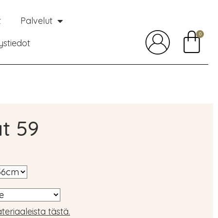
t
Palvelut
0
ystiedot
t 59
teriaaleista tästä.