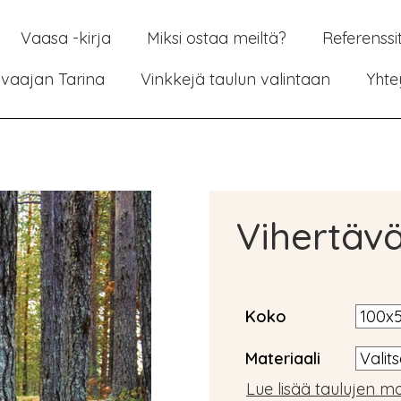
Vaasa -kirja
Miksi ostaa meiltä?
Referenssi
vaajan Tarina
Vinkkejä taulun valintaan
Yhte
Vihertävä
Koko
Materiaali
Lue lisää taulujen ma