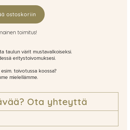
ää ostoskoriin
lmainen toimitus!
 taulun värit mustavalkoiseksi.
dessä eritystoivomuksesi.
 esim. toivotussa koossa?
mme mielellämme.
ävää? Ota yhteyttä