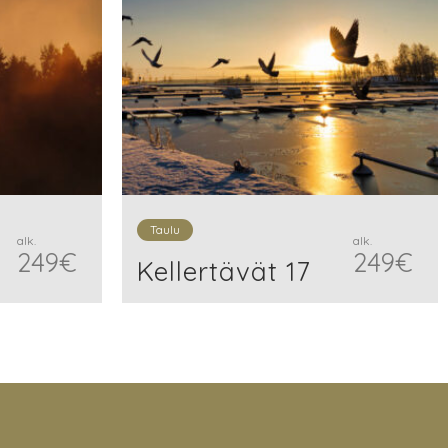
Taulu
alk.
alk.
249
€
249
€
Kellertävät 17