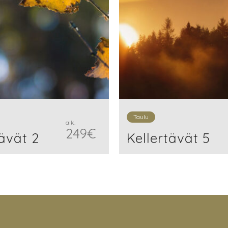
Taulu
alk.
249
€
tävät 2
Kellertävät 5