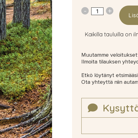
Lis
Kaikilla tauluilla on i
Muutamme veloituksetta
Ilmoita tilauksen yhtey
Etkö löytänyt etsimääsi
Ota yhteyttä niin auta
Kysytt