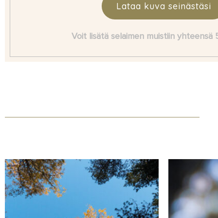
Lataa kuva seinästäsi
Voit lisätä selaimen muistiin yhteensä