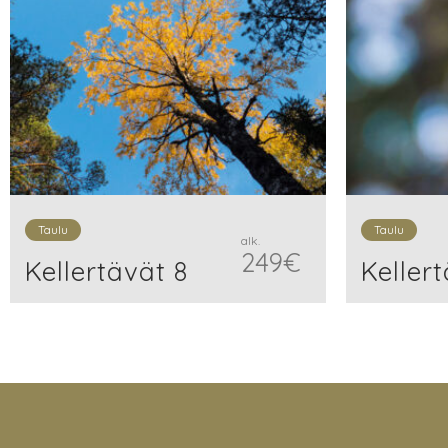
Taulu
Taulu
alk.
249
€
Kellertävät 8
Keller