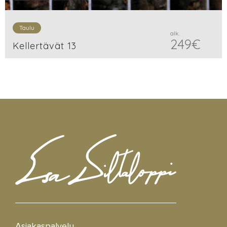
Taulu
alk.
249
€
Kellertävät 13
Asiakaspalvelu