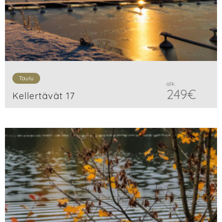
Taulu
alk.
249
€
Kellertävät 17