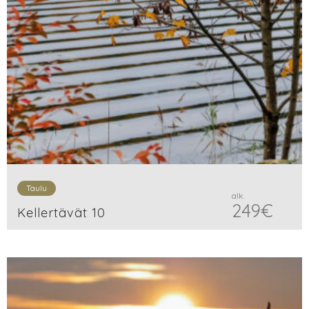
Taulu
alk.
249
€
Kellertävät 10