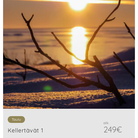
Taulu
alk.
249
€
Kellertävät 1