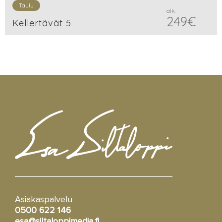
Taulu
alk.
249
€
Kellertävät 5
Asiakaspalvelu
0500 622 146
esa@siltaloppimedia.fi