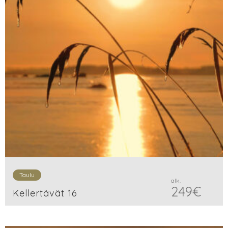
Taulu
alk.
249
€
Kellertävät 16