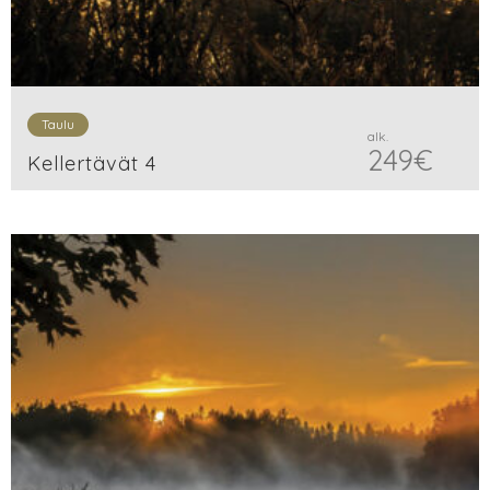
Taulu
alk.
249
€
Kellertävät 4