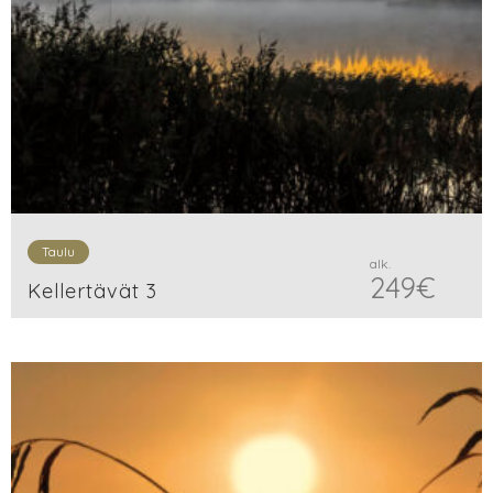
Taulu
alk.
249
€
Kellertävät 3