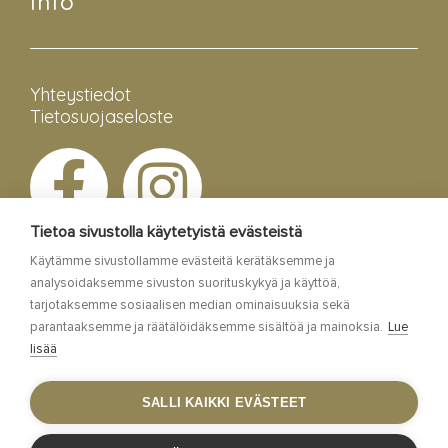
Info
Yhteystiedot
Tietosuojaseloste
Tietoa sivustolla käytetyistä evästeistä
Käytämme sivustollamme evästeitä kerätäksemme ja
analysoidaksemme sivuston suorituskykyä ja käyttöä,
tarjotaksemme sosiaalisen median ominaisuuksia sekä
parantaaksemme ja räätälöidäksemme sisältöä ja mainoksia.
Lue
lisää
Esa Siltaloppi Media
SALLI KAIKKI EVÄSTEET
Site by
WebAula