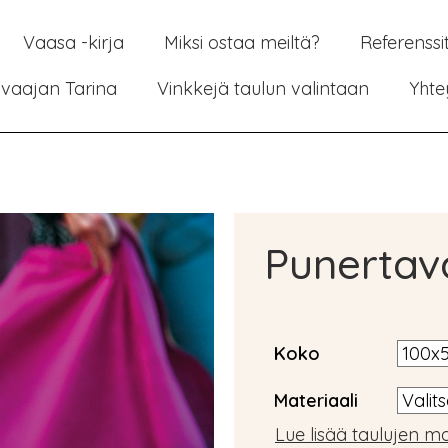
Vaasa -kirja
Miksi ostaa meiltä?
Referenssi
vaajan Tarina
Vinkkejä taulun valintaan
Yhte
Punertav
Koko
Materiaali
Lue lisää taulujen ma