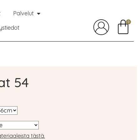
t
Palvelut
0
ystiedot
at 54
teriaaleista tästä.