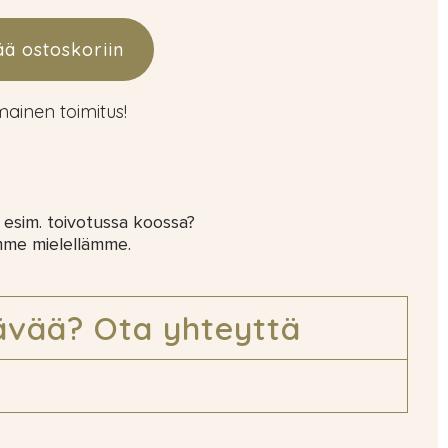
ää ostoskoriin
lmainen toimitus!
 esim. toivotussa koossa?
mme mielellämme.
ävää? Ota yhteyttä