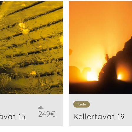
Taulu
alk.
249
€
ävät 15
Kellertävät 19