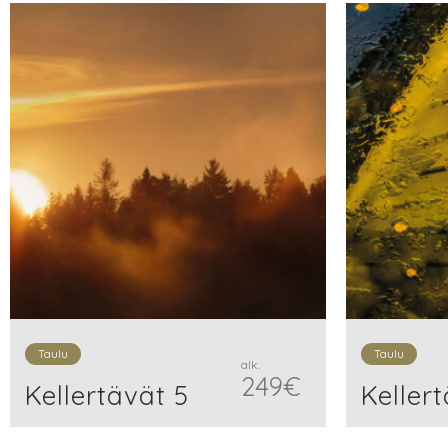
Taulu
Taulu
alk.
249
€
Kellertävät 5
Kellert