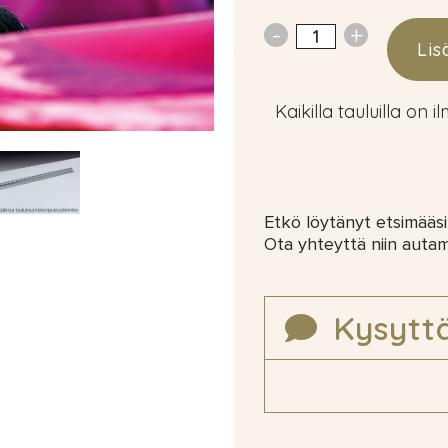
Lis
Kaikilla tauluilla on i
Etkö löytänyt etsimääsi
Ota yhteyttä niin auta
Kysytt