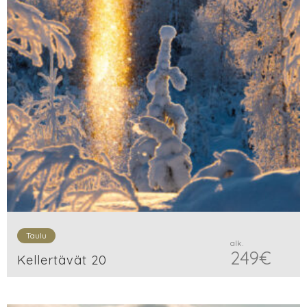
Taulu
alk.
249
€
Kellertävät 20