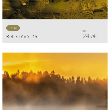
Taulu
alk.
249
€
Kellertävät 15