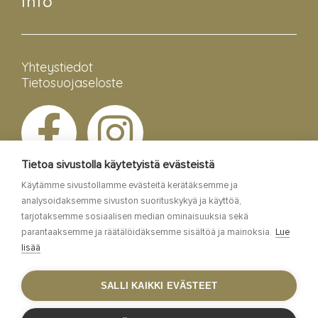
Info
Yhteystiedot
Tietosuojaseloste
Tietoa sivustolla käytetyistä evästeistä
Käytämme sivustollamme evästeitä kerätäksemme ja
analysoidaksemme sivuston suorituskykyä ja käyttöä,
tarjotaksemme sosiaalisen median ominaisuuksia sekä
parantaaksemme ja räätälöidäksemme sisältöä ja mainoksia.
Lue
lisää
Esa Siltaloppi Media
SALLI KAIKKI EVÄSTEET
Site by
WebAula