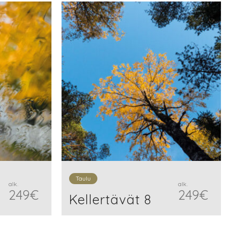
Taulu
alk.
alk.
249
€
249
€
Kellertävät 8