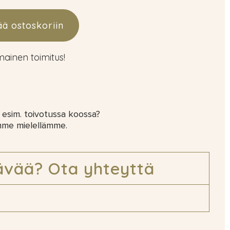
ää ostoskoriin
lmainen toimitus!
 esim. toivotussa koossa?
mme mielellämme.
ävää? Ota yhteyttä