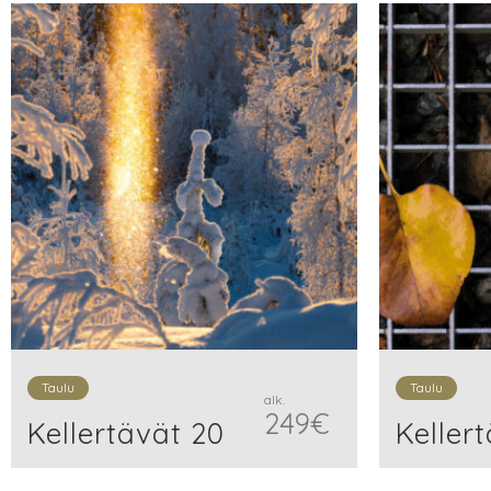
Taulu
Taulu
alk.
249
€
Kellertävät 20
Kellert