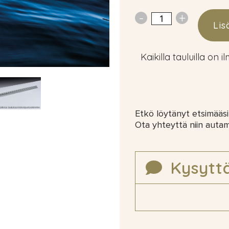
Lis
Kaikilla tauluilla on i
Etkö löytänyt etsimääsi
Ota yhteyttä niin auta
Kysytt