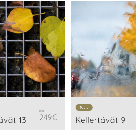
Taulu
alk.
249
€
ävät 13
Kellertävät 9