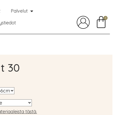
t
Palvelut
0
ystiedot
t 30
teriaaleista tästä.