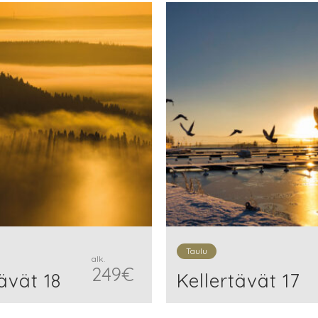
Taulu
alk.
249
€
ävät 18
Kellertävät 17