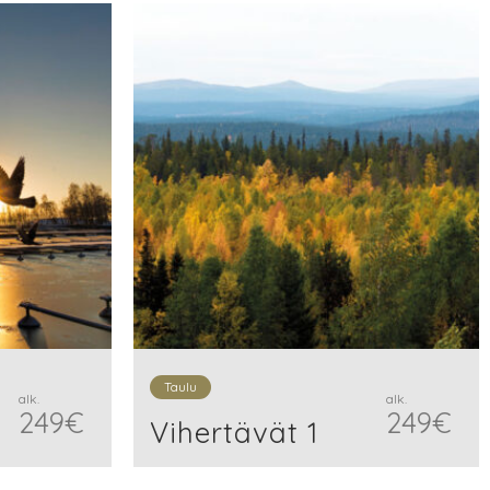
Taulu
alk.
alk.
249
€
249
€
Vihertävät 1