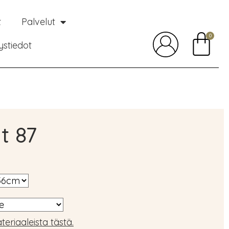
t
Palvelut
0
ystiedot
t 87
teriaaleista tästä.