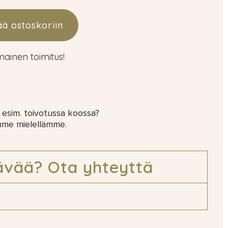
ää ostoskoriin
lmainen toimitus!
 esim. toivotussa koossa?
mme mielellämme.
ävää? Ota yhteyttä