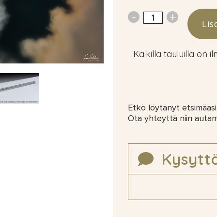
Lis
Kaikilla tauluilla on i
Etkö löytänyt etsimääsi
Ota yhteyttä niin auta
Kysytt