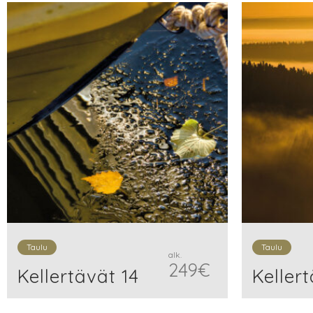
Taulu
Taulu
alk.
249
€
Kellertävät 14
Kellert