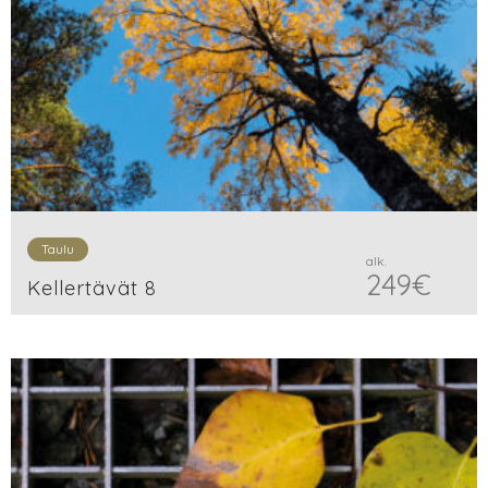
Taulu
alk.
249
€
Kellertävät 8