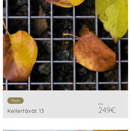
Taulu
alk.
249
€
Kellertävät 13