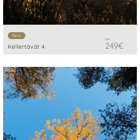
Taulu
alk.
249
€
Kellertävät 4