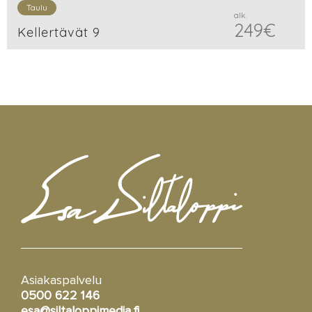
Taulu
alk.
249
€
Kellertävät 9
Asiakaspalvelu
0500 622 146
esa@siltaloppimedia.fi