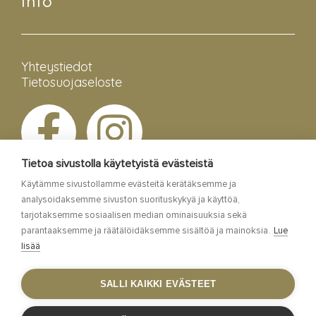
Info
Yhteystiedot
Tietosuojaseloste
Tietoa sivustolla käytetyistä evästeistä
Käytämme sivustollamme evästeitä kerätäksemme ja
analysoidaksemme sivuston suorituskykyä ja käyttöä,
tarjotaksemme sosiaalisen median ominaisuuksia sekä
parantaaksemme ja räätälöidäksemme sisältöä ja mainoksia.
Lue
lisää
Esa Siltaloppi Media
SALLI KAIKKI EVÄSTEET
Site by
WebAula